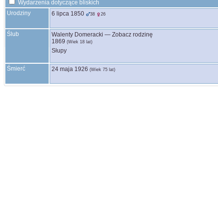
Wydarzenia dotyczące bliskich
Urodziny
6 lipca 1850
38
26
Ślub
Walenty
Domeracki
—
Zobacz rodzinę
1869
(Wiek 18 lat)
Słupy
Śmierć
24 maja 1926
(Wiek 75 lat)