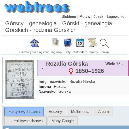
Ulubione
Motyw
Język
Logowanie
Górscy - genealogia - Górski - genealogia -
Górskich - rodzina Górskich
Drzewo genealogiczne
Diagramy
Listy
Kalendarz
Raporty
Szukaj
Rozalia
Górska
Wiek:
75 lat
1850
–
1926
Imię i nazwisko
Rozalia
Górska
Imiona
Rozalia
Nazwisko
Górska
Fakty i wydarzenia
Rodziny
Multimedia
Album
Interaktywne drzewo
Mapy Google