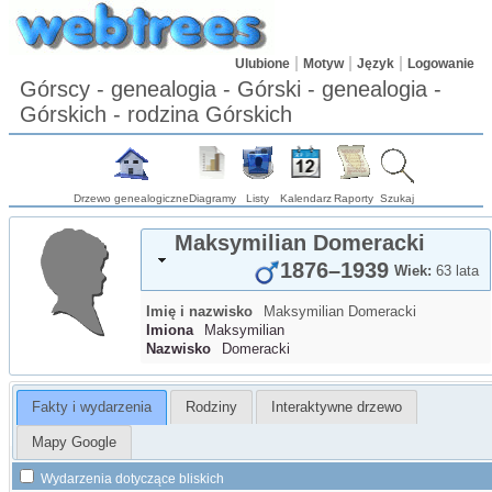
Ulubione
Motyw
Język
Logowanie
Górscy - genealogia - Górski - genealogia -
Górskich - rodzina Górskich
Drzewo genealogiczne
Diagramy
Listy
Kalendarz
Raporty
Szukaj
Maksymilian
Domeracki
1876
–
1939
Wiek:
63 lata
Imię i nazwisko
Maksymilian
Domeracki
Imiona
Maksymilian
Nazwisko
Domeracki
Fakty i wydarzenia
Rodziny
Interaktywne drzewo
Mapy Google
Wydarzenia dotyczące bliskich