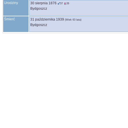
Urodziny
30 sierpnia 1876
37
26
Bydgoszcz
Śmierć
31 października 1939
(Wiek 63 lata)
Bydgoszcz