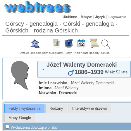
Ulubione
Motyw
Język
Logowanie
Górscy - genealogia - Górski - genealogia -
Górskich - rodzina Górskich
Drzewo genealogiczne
Diagramy
Listy
Kalendarz
Raporty
Szukaj
Józef Walenty
Domeracki
1886
–
1939
Wiek:
52 lata
Imię i nazwisko
Józef Walenty
Domeracki
Imiona
Józef Walenty
Nazwisko
Domeracki
Fakty i wydarzenia
Rodziny
Interaktywne drzewo
Mapy Google
Wydarzenia dotyczące bliskich