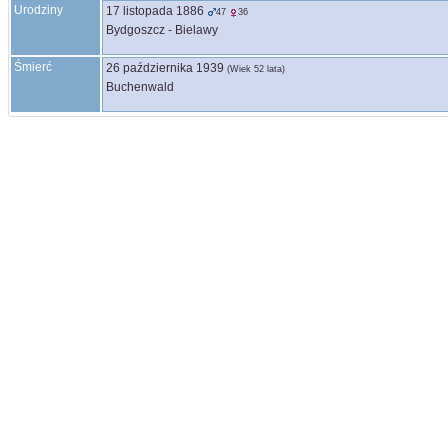
Urodziny
17 listopada 1886
47
36
Bydgoszcz - Bielawy
Śmierć
26 października 1939
(Wiek 52 lata)
Buchenwald