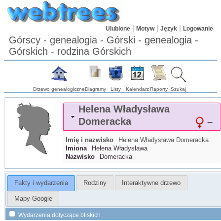
Ulubione
Motyw
Język
Logowanie
Górscy - genealogia - Górski - genealogia -
Górskich - rodzina Górskich
Drzewo genealogiczne
Diagramy
Listy
Kalendarz
Raporty
Szukaj
Helena Władysława
Domeracka
–
Imię i nazwisko
Helena Władysława
Domeracka
Imiona
Helena Władysława
Nazwisko
Domeracka
Fakty i wydarzenia
Rodziny
Interaktywne drzewo
Mapy Google
Wydarzenia dotyczące bliskich